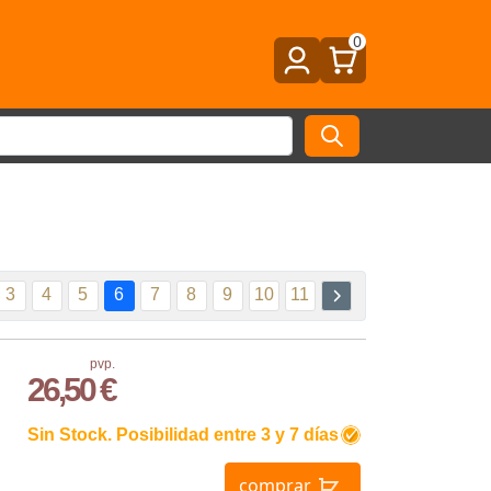
0
3
4
5
6
7
8
9
10
11
pvp.
26,50 €
Sin Stock. Posibilidad entre 3 y 7 días
comprar