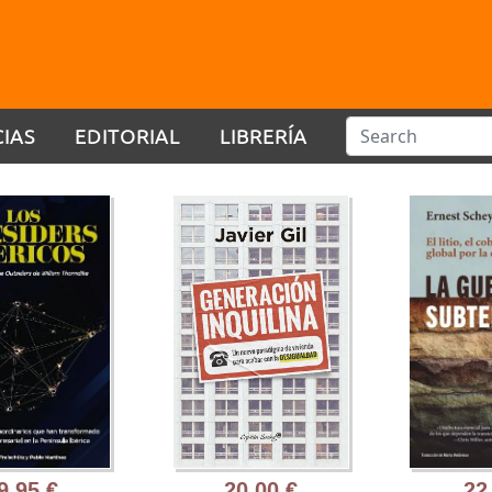
CIAS
EDITORIAL
LIBRERÍA
20,00 €
22,95 €
23