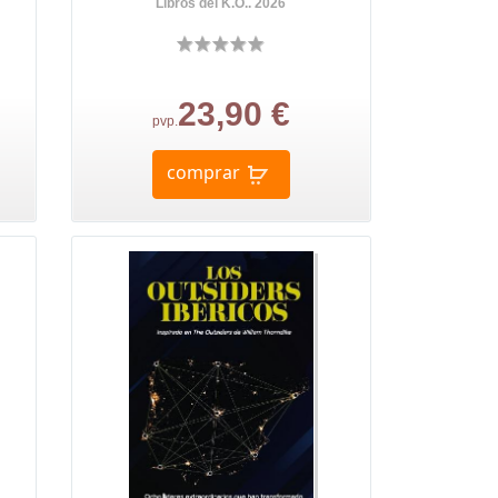
Libros del K.O.. 2026
23,90 €
pvp.
comprar