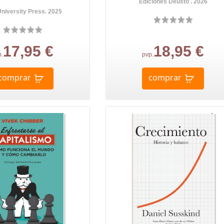
Ediciones Deusto . 2026
University Press. 2025
17,95 €
18,95 €
p.
pvp.
comprar
comprar