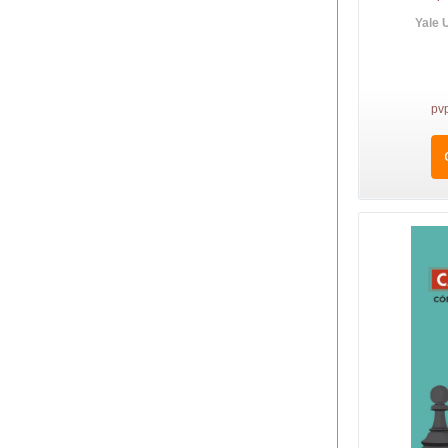
Yale 
pv