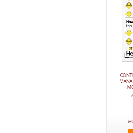
CONT
MANA
M
V
pv