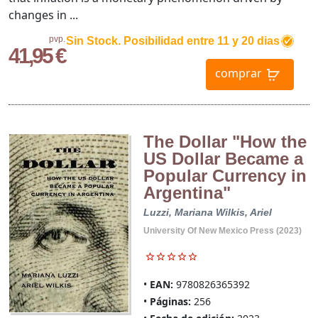
changes in ...
pvp.
Sin Stock. Posibilidad entre 11 y 20 dias
41,95 €
comprar
The Dollar "How the
US Dollar Became a
Popular Currency in
Argentina"
Luzzi, Mariana
Wilkis, Ariel
University Of New Mexico Press (2023)
EAN:
9780826365392
Páginas:
256