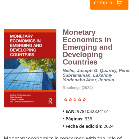
comprar
Monetary
Economics in
Emerging and
Developing
Countries
Nellis, Joseph G.
Quartey, Peter
Subramanian, Lakshmy
Yindenaba Abor, Joshua
Routledge (2024)
EAN:
9781032824161
Páginas:
338
Fecha de edición:
2024
Monetary economics is concerned with the role of