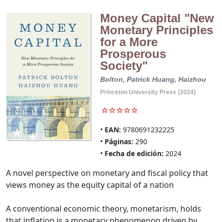
Money Capital "New
Monetary Principles
for a More
Prosperous
Society"
Bolton, Patrick
Huang, Haizhou
Princeton University Press (2024)
EAN:
9780691232225
Páginas:
290
Fecha de edición:
2024
A novel perspective on monetary and fiscal policy that
views money as the equity capital of a nation
A conventional economic theory, monetarism, holds
that inflation is a monetary phenomenon driven by