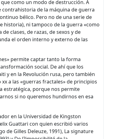
n que como un modo de destrucción. A
e contrahistoria de la máquina de guerra
continuo bélico. Pero no de una serie de
e historia), ni tampoco de la guerra «como
a de clases, de razas, de sexos y de
funda el orden interno y externo de las
nes» permite captar tanto la forma
ransformación social. De ahí que los
iti y en la Revolución rusa, pero también
 xx a las «guerras fractales» de principios
ma estratégica, porque nos permite
ararnos si no queremos hundirnos en esa
igador en la Universidad de Kingston
elix Guattari con quien escribió varios
 de Gilles Deleuze, 1991), La signature
3) y De l?impossibilité de la