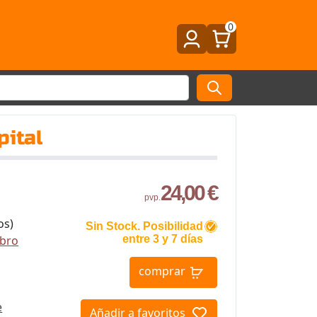
0
pital
24,00 €
pvp.
os)
Sin Stock. Posibilidad
ibro
entre 3 y 7 días
comprar
e
Añadir a favoritos