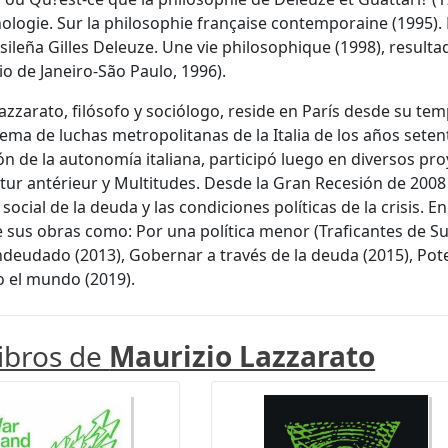
ogie. Sur la philosophie française contemporaine (1995). H
sileña Gilles Deleuze. Une vie philosophique (1998), resulta
io de Janeiro-São Paulo, 1996).
azzarato, filósofo y sociólogo, reside en París desde su te
tema de luchas metropolitanas de la Italia de los años seten
ón de la autonomía italiana, participó luego en diversos pro
utur antérieur y Multitudes. Desde la Gran Recesión de 2008
 social de la deuda y las condiciones políticas de la crisis. 
sus obras como: Por una política menor (Traficantes de Sue
eudado (2013), Gobernar a través de la deuda (2015), Potenc
o el mundo (2019).
libros de
Maurizio Lazzarato