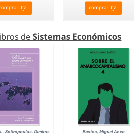
comprar
comprar
libros de
Sistemas Económicos
N.
;
Sotiropoulus, Dimitris
Bastos, Miguel Anxo