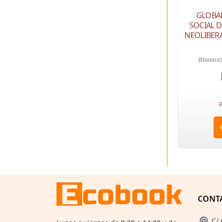
GLOBA
SOCIAL 
NEOLIBER
Bloomsb
p
CONT
C/ 