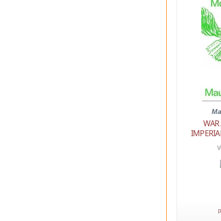
Ma
WAR
IMPERIA
V
p