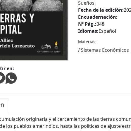
Sueños
Fecha de la edición:
20
Encuadernación:
Nº Pág.:
348
Idiomas:
Español
Materias:
/
Sistemas Económicos
ir en:
en
cumulación originaria y el cercamiento de las tierras comun
de los pueblos amerindios, hasta las políticas de ajuste estr