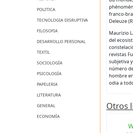
phénoménol
POLITICA
franco-bra
TECNOLOGIA DISRUPTIVA
Deleuze (R
FILOSOFIA
Maurizio L
del ecosis
DESARROLLO PERSONAL
constelaci
TEXTIL
revistas F
subjetiva y
SOCIOLOGÍA
número de 
PSICOLOGÍA
hombre end
odia a tod
PAPELERIA
LITERATURA
Otros 
GENERAL
ECONOMÍA