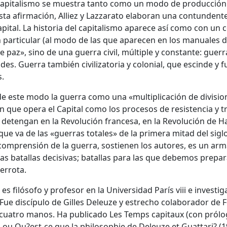
 capitalismo se muestra tanto como un modo de producció
esta afirmación, Alliez y Lazzarato elaboran una contundent
apital. La historia del capitalismo aparece así como con un 
 particular (al modo de las que aparecen en los manuales d
e paz», sino de una guerra civil, múltiple y constante: guerr
ades. Guerra también civilizatoria y colonial, que escinde y 
s.
e este modo la guerra como una «multiplicación de divisio
n que opera el Capital como los procesos de resistencia y t
 detengan en la Revolución francesa, en la Revolución de Ha
que va de las «guerras totales» de la primera mitad del siglo
a comprensión de la guerra, sostienen los autores, es un ar
las batallas decisivas; batallas para las que debemos prep
errota.
 es filósofo y profesor en la Universidad París viii e invest
 Fue discípulo de Gilles Deleuze y estrecho colaborador de F
cuatro manos. Ha publicado Les Temps capitaux (con prólogo
ou Qu?est-ce que la philosophie de Deleuze et Guattari? (199