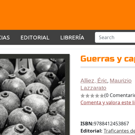
CIAS
EDITORIAL
LIBRERÍA
Guerras y ca
Alliez, Éric
,
Maurizio
Lazzarato
(0 Comentari
Comenta y valora este l
ISBN:
9788412453867
Editorial:
Traficantes d