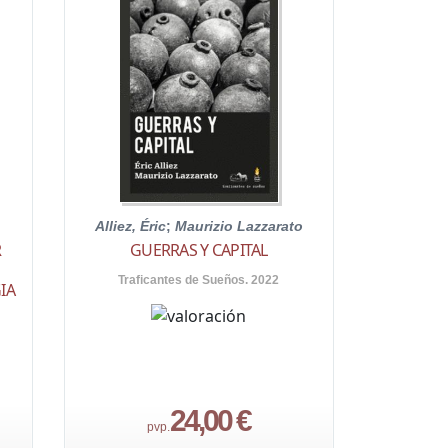
Alliez, Éric
;
Maurizio Lazzarato
R
GUERRAS Y CAPITAL
Traficantes de Sueños. 2022
IA
24,00 €
pvp.