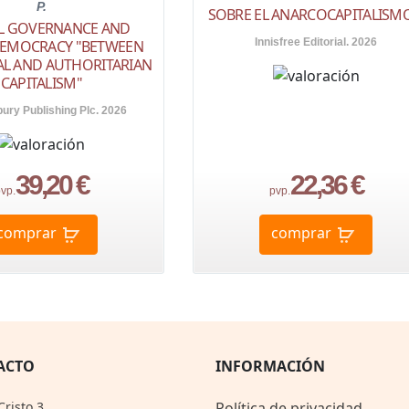
P.
SOBRE EL ANARCOCAPITALISMO
L GOVERNANCE AND
Innisfree Editorial. 2026
DEMOCRACY "BETWEEN
AL AND AUTHORITARIAN
CAPITALISM"
ury Publishing Plc. 2026
39,20 €
22,36 €
vp.
pvp.
comprar
comprar
ACTO
INFORMACIÓN
Cristo 3,
Política de privacidad