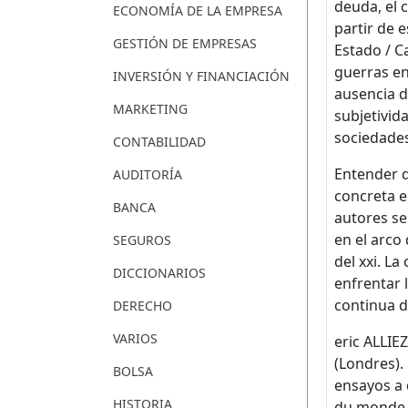
deuda, el
ECONOMÍA DE LA EMPRESA
partir de 
GESTIÓN DE EMPRESAS
Estado / C
guerras en
INVERSIÓN Y FINANCIACIÓN
ausencia d
MARKETING
subjetivid
sociedade
CONTABILIDAD
Entender d
AUDITORÍA
concreta e
BANCA
autores se
en el arco 
SEGUROS
del xxi. L
DICCIONARIOS
enfrentar 
continua d
DERECHO
VARIOS
eric ALLIEZ
(Londres).
BOLSA
ensayos a 
HISTORIA
du monde, 