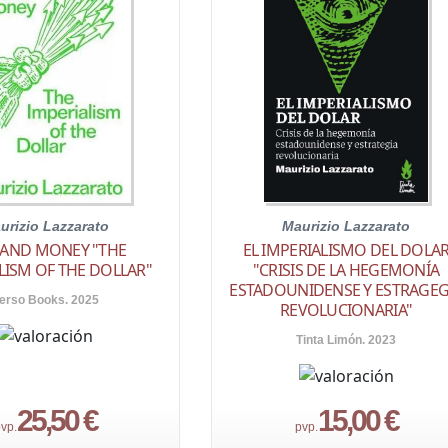
urizio Lazzarato
Maurizio Lazzarato
 AND MONEY "THE
EL IMPERIALISMO DEL DOLA
LISM OF THE DOLLAR"
"CRISIS DE LA HEGEMONÍA
ESTADOUNIDENSE Y ESTRAGEG
erso Books. 2025
REVOLUCIONARIA"
Tinta Limón. 2023
25,50 €
15,00 €
vp.
pvp.