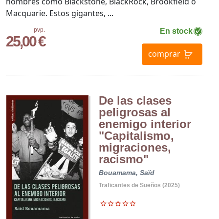
nombres como Blackstone, BlackRock, Brookfield o
Macquarie. Estos gigantes, ...
pvp.
En stock
25,00 €
comprar
De las clases
peligrosas al
enemigo interior
"Capitalismo,
migraciones,
racismo"
Bouamama, Saïd
Traficantes de Sueños (2025)