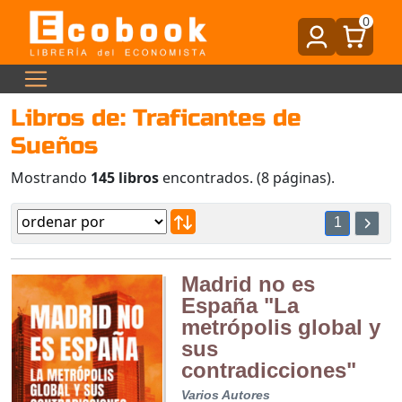
0
Libros de: Traficantes de
Sueños
Mostrando
145 libros
encontrados. (8 páginas).
1
Madrid no es
España "La
metrópolis global y
sus
contradicciones"
Varios Autores