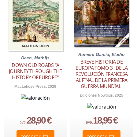
Romero García, Eladio
Deen, Mathijs
BREVE HISTORIA DE
DOWN OLD ROADS "A
EUROPA TOMO 3 "DE LA
JOURNEY THROUGH THE
REVOLUCIÓN FRANCESA
HISTORY OF EUROPE"
AL FINAL DE LA PRIMERA
GUERRA MUNDIAL"
MacLehose Press. 2026
Ediciones Nowtilus. 2025
28,90 €
18,95 €
pvp.
pvp.
comprar
comprar