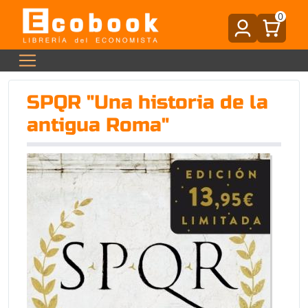
0
SPQR "Una historia de la
antigua Roma"