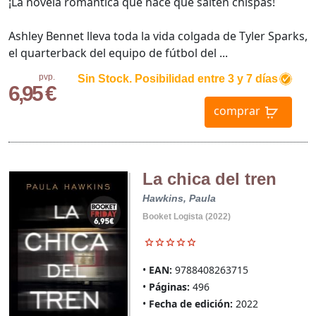
¡La novela romántica que hace que salten chispas!
Ashley Bennet lleva toda la vida colgada de Tyler Sparks,
el quarterback del equipo de fútbol del ...
pvp.
Sin Stock. Posibilidad entre 3 y 7 días
6,95 €
comprar
La chica del tren
Hawkins, Paula
Booket Logista (2022)
EAN:
9788408263715
Páginas:
496
Fecha de edición:
2022