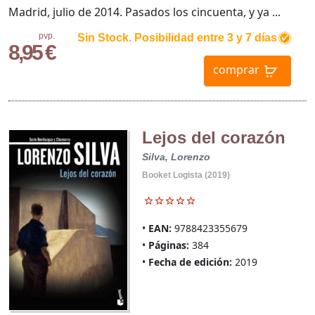
Madrid, julio de 2014. Pasados los cincuenta, y ya ...
pvp.
Sin Stock. Posibilidad entre 3 y 7 días
8,95 €
comprar
Lejos del corazón
Silva, Lorenzo
Booket Logista (2019)
EAN:
9788423355679
Páginas:
384
Fecha de edición:
2019