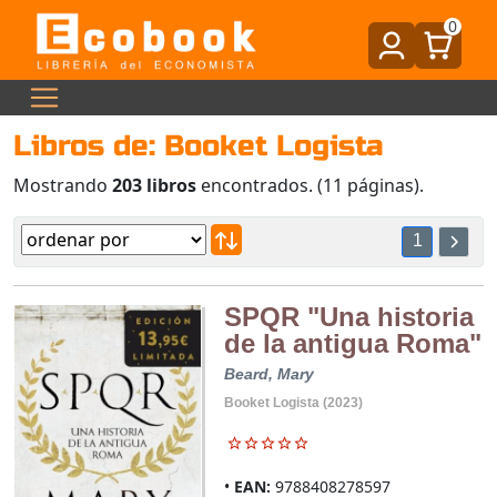
0
Libros de: Booket Logista
Mostrando
203 libros
encontrados. (11 páginas).
1
SPQR "Una historia
de la antigua Roma"
Beard, Mary
Booket Logista (2023)
EAN:
9788408278597