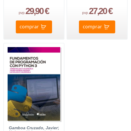
29,90 €
27,20 €
pvp.
pvp.
comprar
comprar
Gamboa Cruzado, Javier
;