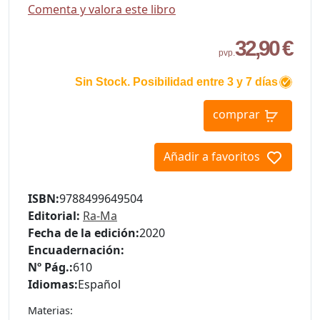
Comenta y valora este libro
32,90 €
pvp.
Sin Stock. Posibilidad entre 3 y 7 días
comprar
Añadir a favoritos
ISBN:
9788499649504
Editorial:
Ra-Ma
Fecha de la edición:
2020
Encuadernación:
Nº Pág.:
610
Idiomas:
Español
Materias: