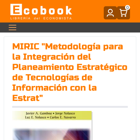
0
MIRIC "Metodología para
la Integración del
Planeamiento Estratégico
de Tecnologías de
Información con la
Estrat"