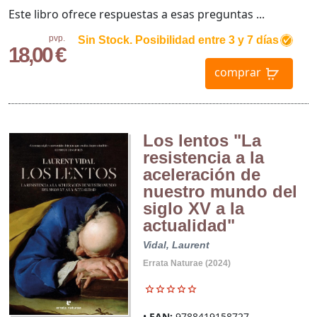
Este libro ofrece respuestas a esas preguntas ...
pvp.
Sin Stock. Posibilidad entre 3 y 7 días
18,00 €
comprar
Los lentos "La
resistencia a la
aceleración de
nuestro mundo del
siglo XV a la
actualidad"
Vidal, Laurent
Errata Naturae (2024)
EAN:
9788419158727