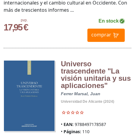
internacionales y el cambio cultural en Occidente. Con
más de trescientos informes ...
pvp.
En stock
17,95 €
comprar
Universo
trascendente "La
visión unitaria y sus
aplicaciones"
Ferrer Marsal, Juan
Universidad De Alicante (2024)
EAN:
9788497178587
Páginas:
110