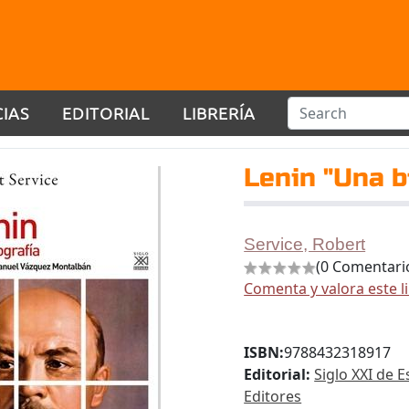
CIAS
EDITORIAL
LIBRERÍA
Lenin "Una b
Service, Robert
(0 Comentari
Comenta y valora este l
ISBN:
9788432318917
Editorial:
Siglo XXI de 
Editores