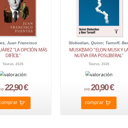
es, Juan Francisco
Slobodian, Quinn
;
Tarnoff, Be
UÁREZ "LA OPCIÓN MÁS
MUSKISMO "ELON MUSK Y L
DIFÍCIL"
NUEVA ERA POSLIBERAL"
Taurus. 2026
Taurus. 2026
22,90 €
20,90 €
vp.
pvp.
comprar
comprar