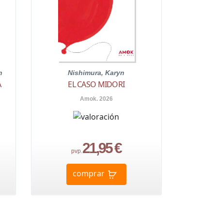
n
Nishimura, Karyn
A
EL CASO MIDORI
Amok. 2026
21,95 €
pvp.
comprar