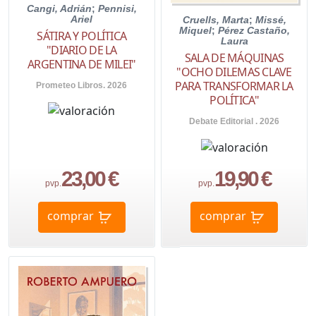
Cangi, Adrián
;
Pennisi,
Ariel
Cruells, Marta
;
Missé,
Miquel
;
Pérez Castaño,
SÁTIRA Y POLÍTICA
Laura
"DIARIO DE LA
SALA DE MÁQUINAS
ARGENTINA DE MILEI"
"OCHO DILEMAS CLAVE
PARA TRANSFORMAR LA
Prometeo Libros. 2026
POLÍTICA"
Debate Editorial . 2026
23,00 €
19,90 €
pvp.
pvp.
comprar
comprar