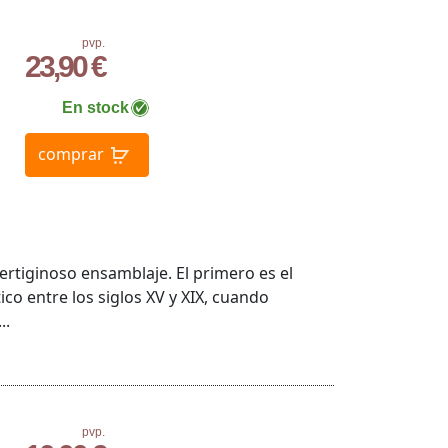
pvp.
23,90 €
En stock
comprar
rtiginoso ensamblaje. El primero es el
ico entre los siglos XV y XIX, cuando
..
pvp.