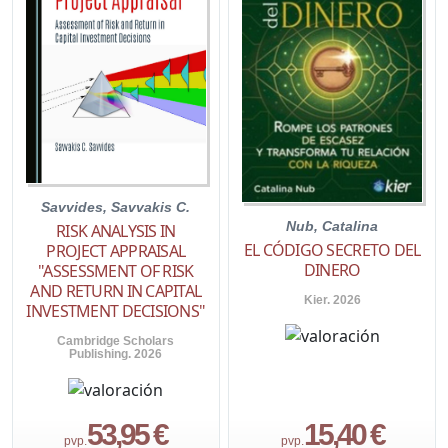
Savvides, Savvakis C.
Nub, Catalina
RISK ANALYSIS IN
EL CÓDIGO SECRETO DEL
PROJECT APPRAISAL
DINERO
"ASSESSMENT OF RISK
AND RETURN IN CAPITAL
Kier. 2026
INVESTMENT DECISIONS"
Cambridge Scholars
Publishing. 2026
53,95 €
15,40 €
pvp.
pvp.