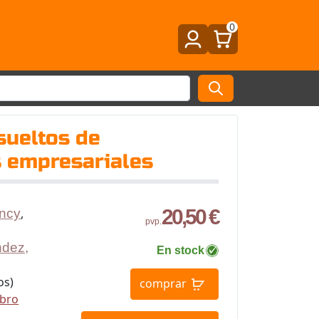
0
esueltos de
 empresariales
20,50 €
ancy
,
pvp.
dez,
En stock
os)
comprar
ibro