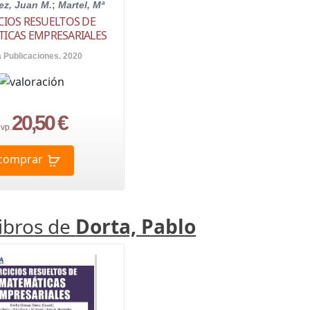
z, Juan M.
;
Martel, Mª
ICIOS RESUELTOS DE
ICAS EMPRESARIALES
a Publicaciones. 2020
20,50 €
vp.
comprar
libros de
Dorta, Pablo