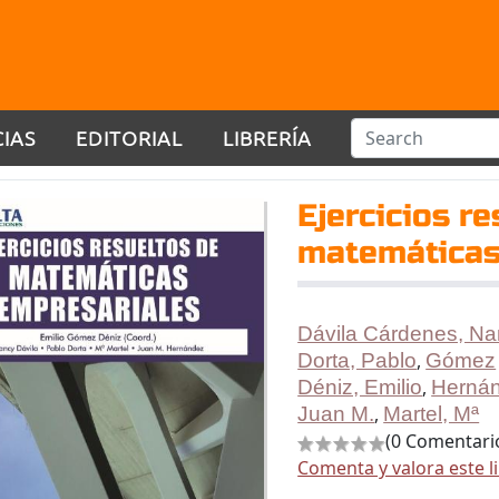
CIAS
EDITORIAL
LIBRERÍA
Ejercicios r
matemáticas
Dávila Cárdenes, N
Dorta, Pablo
,
Gómez
Déniz, Emilio
,
Hernán
Juan M.
,
Martel, Mª
(0 Comentari
Comenta y valora este l