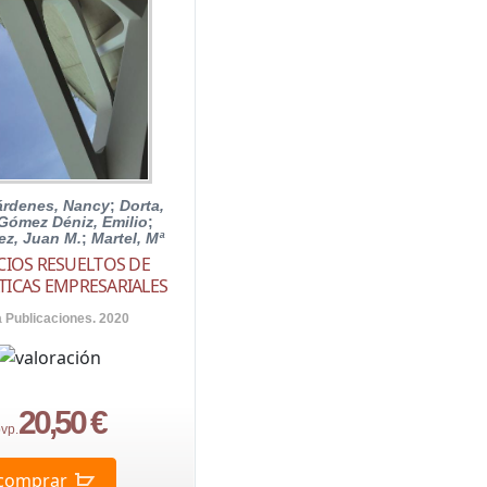
árdenes, Nancy
;
Dorta,
Gómez Déniz, Emilio
;
z, Juan M.
;
Martel, Mª
ICIOS RESUELTOS DE
ICAS EMPRESARIALES
a Publicaciones. 2020
20,50 €
vp.
comprar