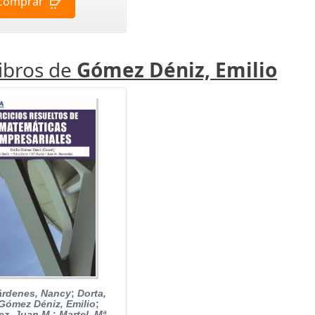
comprar
libros de
Gómez Déniz, Emilio
árdenes, Nancy
;
Dorta,
Gómez Déniz, Emilio
;
z, Juan M.
;
Martel, Mª