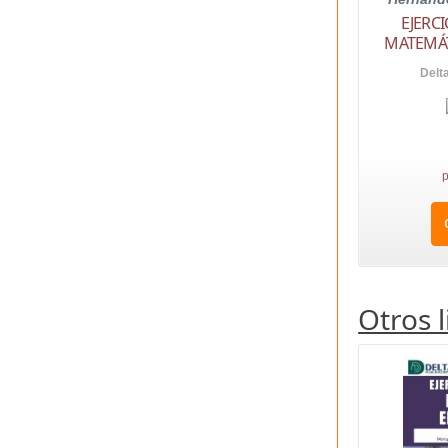
EJERC
MATEMÁT
Delt
p
Otros 