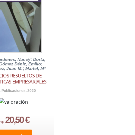
árdenes, Nancy
;
Dorta,
Gómez Déniz, Emilio
;
z, Juan M.
;
Martel, Mª
ICIOS RESUELTOS DE
ICAS EMPRESARIALES
a Publicaciones. 2020
20,50 €
vp.