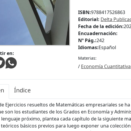
ISBN:
9788417526863
Editorial:
Delta Publica
Fecha de la edición:
20
Encuadernación:
Nº Pág.:
242
Idiomas:
Español
ir en:
Materias:
/
Economía Cuantitativa
en
Índice
de Ejercicios resueltos de Matemáticas empresariales se h
ue son los estudiantes de los Grados en Economía y Administ
lenguaje próximo, plantea cada capítulo de la siguiente ma
teóricos básicos previos para luego exponer una colección d