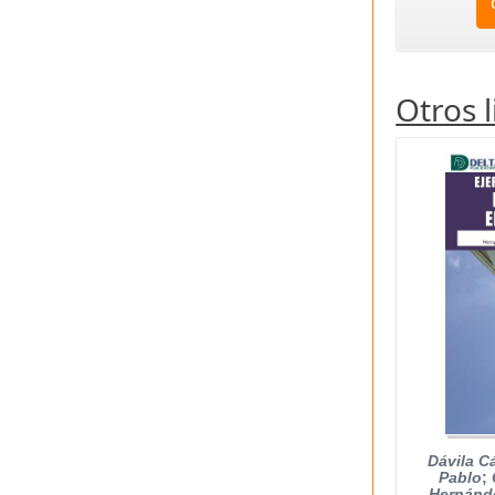
Otros 
Dávila C
Pablo
;
Hernánde