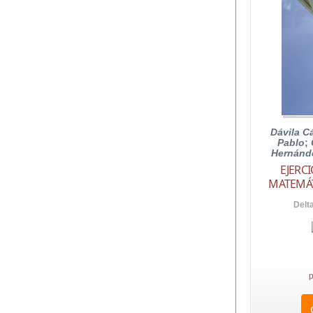
Dávila C
Pablo
;
Hernánde
EJERC
MATEMÁT
Delt
p