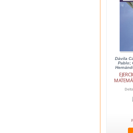
Dávila C
Pablo
;
Hernánde
EJERC
MATEMÁT
Delt
p