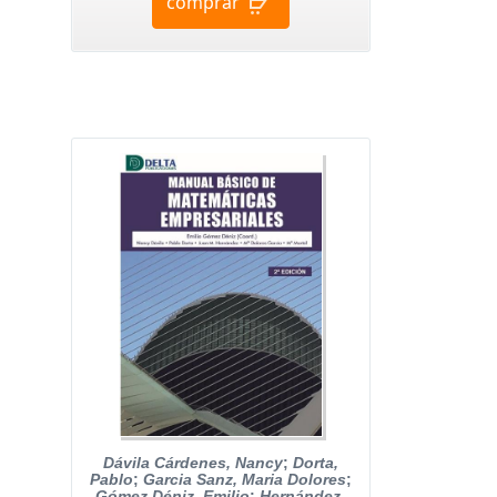
comprar
Dávila Cárdenes, Nancy
;
Dorta,
Pablo
;
Garcia Sanz, Maria Dolores
;
Gómez Déniz, Emilio
;
Hernández,