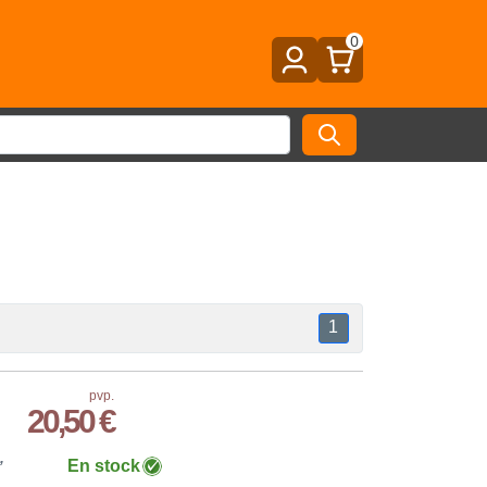
0
1
pvp.
20,50 €
,
En stock