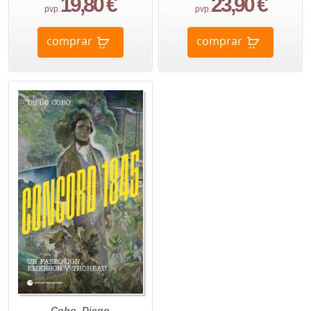
19,80 €
23,90 €
pvp.
pvp.
comprar
comprar
Cobo, Diego