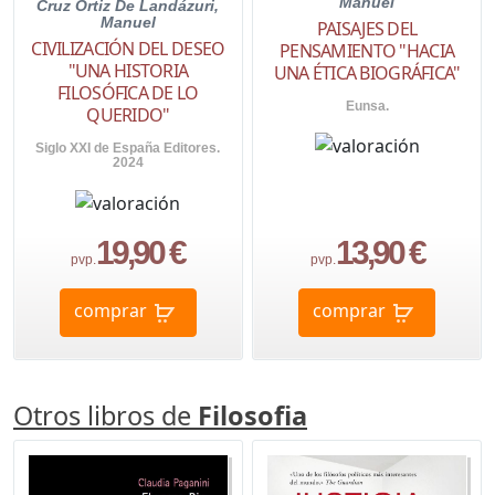
Manuel
Cruz Ortiz De Landázuri,
Manuel
PAISAJES DEL
CIVILIZACIÓN DEL DESEO
PENSAMIENTO "HACIA
"UNA HISTORIA
UNA ÉTICA BIOGRÁFICA"
FILOSÓFICA DE LO
Eunsa.
QUERIDO"
Siglo XXI de España Editores.
2024
19,90 €
13,90 €
pvp.
pvp.
comprar
comprar
Otros libros de
Filosofia