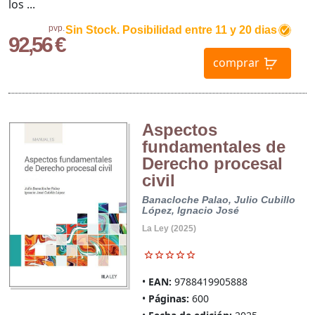
los ...
pvp.
Sin Stock. Posibilidad entre 11 y 20 dias
92,56 €
comprar
Aspectos
fundamentales de
Derecho procesal
civil
Banacloche Palao, Julio
Cubillo
López, Ignacio José
La Ley (2025)
EAN:
9788419905888
Páginas:
600