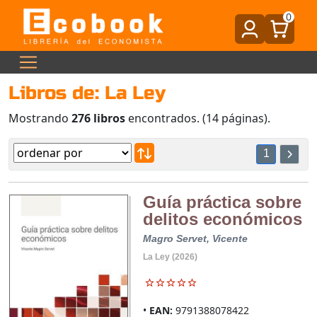
0
Libros de: La Ley
Mostrando
276 libros
encontrados. (14 páginas).
1
Guía práctica sobre
delitos económicos
Magro Servet, Vicente
La Ley (2026)
EAN:
9791388078422