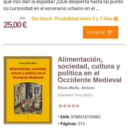
qué nos dan la espalda? ¿Qué despierta hasta tal punto
su curiosidad en el escenario urbano en el ...
pvp.
Sin Stock. Posibilidad entre 3 y 7 días
25,00 €
comprar
Alimentación,
sociedad, cultura y
política en el
Occidente Medieval
Riera Melis, Antoni
Ediciones Trea (2021)
EAN:
9788418105982
Páginas:
512