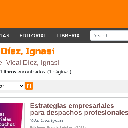
CIAS
EDITORIAL
LIBRERÍA
 Díez, Ignasi
e: Vidal Díez, Ignasi
1 libros
encontrados. (1 páginas).
Estrategias empresariales
para despachos profesionale
Vidal Díez, Ignasi
Ediciones Francis Lefebvre (2022)