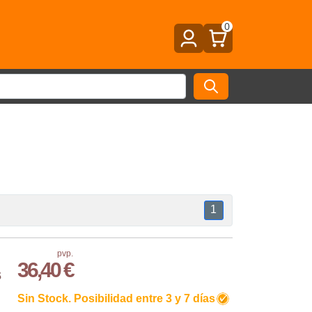
0
1
pvp.
36,40 €
s
Sin Stock. Posibilidad entre 3 y 7 días