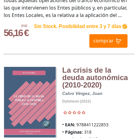
todas aquellas operaciones del tráfico económico en
las que intervienen los Entes públicos y, en particular,
los Entes Locales, es la relativa a la aplicación del ...
pvp.
Sin Stock. Posibilidad entre 3 y 7 días
56,16 €
comprar
La crisis de la
deuda autonómica
(2010-2020)
Calvo Vérgez, Juan
Dykinson (2022)
EAN:
9788411222853
Páginas:
318