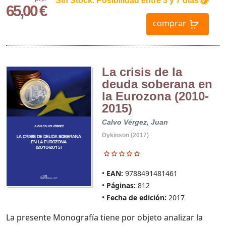
Sin Stock. Posibilidad entre 3 y 7 días
65,00 €
comprar
La crisis de la
deuda soberana en
la Eurozona (2010-
2015)
Calvo Vérgez, Juan
Dykinson (2017)
EAN:
9788491481461
Páginas:
812
Fecha de edición:
2017
La presente Monografía tiene por objeto analizar la