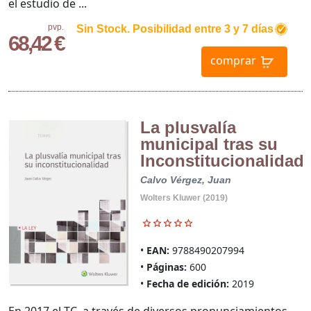
el estudio de ...
pvp.
Sin Stock. Posibilidad entre 3 y 7 días
68,42 €
comprar
La plusvalía
municipal tras su
Inconstitucionalidad
Calvo Vérgez, Juan
Wolters Kluwer (2019)
EAN:
9788490207994
Páginas:
600
Fecha de edición:
2019
En 2017 el TC, a través de diversos pronunciamientos,