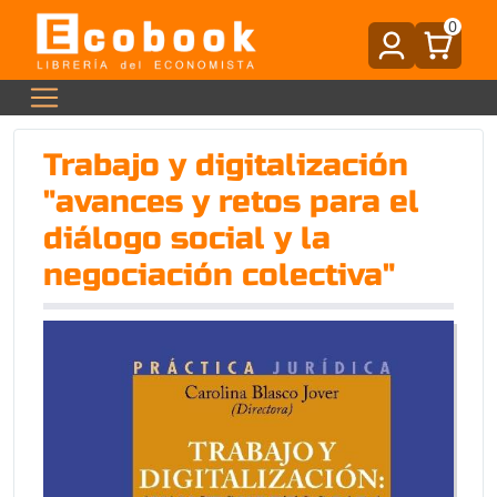
0
Trabajo y digitalización
"avances y retos para el
diálogo social y la
negociación colectiva"