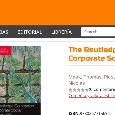
CIAS
EDITORIAL
LIBRERÍA
The Routled
Corporate So
Maak, Thomas
,
Ples
Nicolas
(0 Comentari
Comenta y valora este l
ISBN:
9780367715694