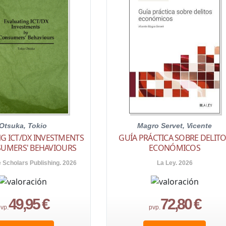
Otsuka, Tokio
Magro Servet, Vicente
G ICT/DX INVESTMENTS
GUÍA PRÁCTICA SOBRE DELIT
SUMERS' BEHAVIOURS
ECONÓMICOS
Scholars Publishing. 2026
La Ley. 2026
49,95 €
72,80 €
vp.
pvp.