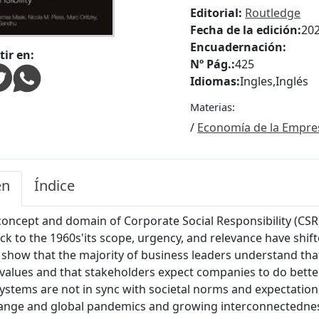
Editorial:
Routledge
Fecha de la edición:
20
Encuadernación:
ir en:
Nº Pág.:
425
Idiomas:
Ingles
,
Inglés
Materias:
/
Economía de la Empre
en
Índice
concept and domain of Corporate Social Responsibility (CSR
ck to the 1960s'its scope, urgency, and relevance have shift
show that the majority of business leaders understand tha
values and that stakeholders expect companies to do bett
systems are not in sync with societal norms and expectatio
ange and global pandemics and growing interconnectedness s