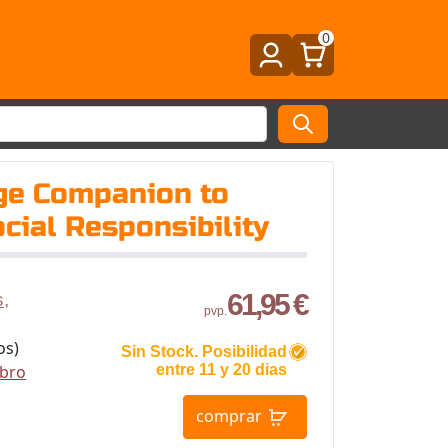
0
ge Companion to
cial Responsibility
61,95 €
s,
pvp.
os)
Sin Stock. Posibilidad
ibro
entre 11 y 20 dias
comprar