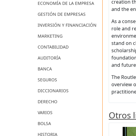
creation t
ECONOMÍA DE LA EMPRESA
and the en
GESTIÓN DE EMPRESAS
As a conse
INVERSIÓN Y FINANCIACIÓN
role and r
environmen
MARKETING
stand on c
CONTABILIDAD
scholarshi
foundation
AUDITORÍA
and future
BANCA
The Routle
SEGUROS
overview o
DICCIONARIOS
practitione
DERECHO
Otros 
VARIOS
BOLSA
HISTORIA