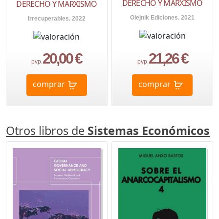
DERECHO Y MARXISMO
DERECHO Y MARXISMO
Olejnik Ediciones. 2021
Irrecuperables. 2022
20,00 €
21,26 €
pvp.
pvp.
comprar
comprar
Otros libros de
Sistemas Económicos