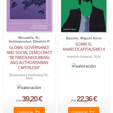
Mouzelis, N.
;
Bastos, Miguel Anxo
Sotiropoulus, Dimitris P.
SOBRE EL
GLOBAL GOVERNANCE
ANARCOCAPITALISMO 4
AND SOCIAL DEMOCRACY
"BETWEEN NEOLIBERAL
Innisfree Editorial. 2026
AND AUTHORITARIAN
CAPITALISM"
Bloomsbury Publishing Plc.
2026
39,20 €
22,36 €
pvp.
pvp.
comprar
comprar