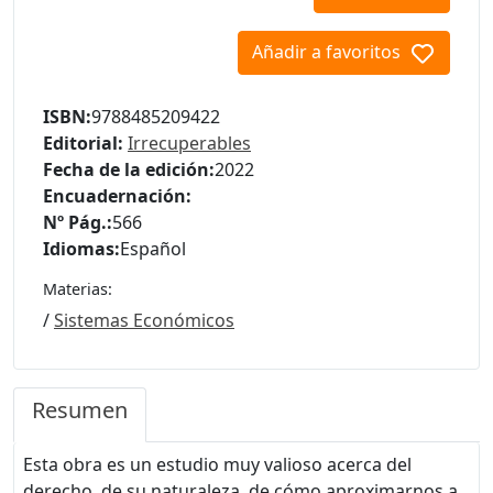
Añadir a favoritos
ISBN:
9788485209422
Editorial:
Irrecuperables
Fecha de la edición:
2022
Encuadernación:
Nº Pág.:
566
Idiomas:
Español
Materias:
/
Sistemas Económicos
Resumen
Esta obra es un estudio muy valioso acerca del
derecho, de su naturaleza, de cómo aproximarnos a