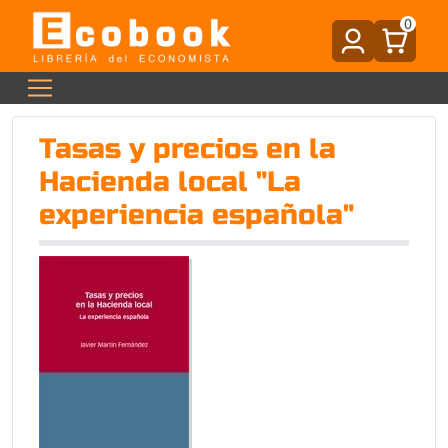
0
Tasas y precios en la
Hacienda local "La
experiencia española"