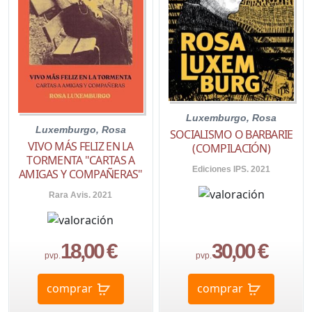
Luxemburgo, Rosa
Luxemburgo, Rosa
SOCIALISMO O BARBARIE
VIVO MÁS FELIZ EN LA
(COMPILACIÓN)
TORMENTA "CARTAS A
Ediciones IPS. 2021
AMIGAS Y COMPAÑERAS"
Rara Avis. 2021
18,00 €
30,00 €
pvp.
pvp.
comprar
comprar