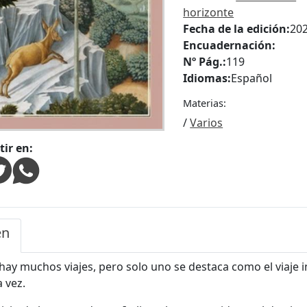
horizonte
Fecha de la edición:
20
Encuadernación:
Nº Pág.:
119
Idiomas:
Español
Materias:
/
Varios
ir en:
en
, hay muchos viajes, pero solo uno se destaca como el viaje
 vez.