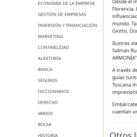
Desde el i
ECONOMÍA DE LA EMPRESA
Florencia, 
GESTIÓN DE EMPRESAS
influencia
mundo. Tam
INVERSIÓN Y FINANCIACIÓN
Giotto, Don
MARKETING
Ilustres v
CONTABILIDAD
Salman Rus
ARMONÍA", 
AUDITORÍA
BANCA
A través d
guías turí
SEGUROS
Toscana ín
DICCIONARIOS
impresioni
DERECHO
Embárcate 
cuentan un
VARIOS
BOLSA
Otros 
HISTORIA