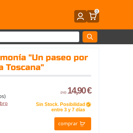
0
rmonía "Un paseo por
la Toscana"
14,90 €
pvp.
os)
ibro
Sin Stock. Posibilidad
entre 3 y 7 días
comprar