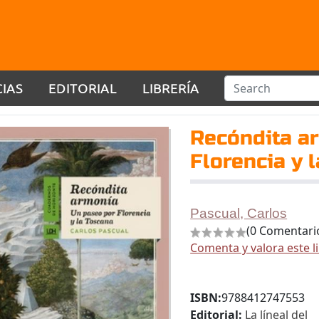
CIAS
EDITORIAL
LIBRERÍA
Recóndita a
Florencia y 
Pascual, Carlos
(0 Comentari
Comenta y valora este l
ISBN:
9788412747553
Editorial:
La líneal del