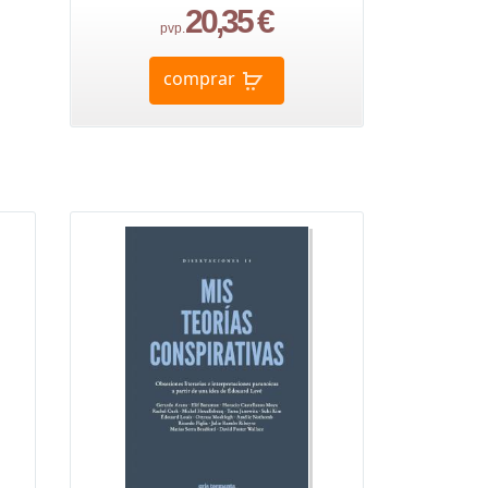
20,35 €
pvp.
comprar