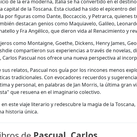
nicio de la era moderna, Italia se ha convertido en el desti
la capital de la Toscana. Esta ciudad ha sido el epicentro del
da por figuras como Dante, Boccaccio, y Petrarca, quienes
bién destacan genios como Maquiavelo, Galileo, Leonardo, M
atello y Fra Angélico, que dieron vida al Renacimiento y revi
iajeros como Montaigne, Goethe, Dickens, Henry James, Geo
hdie compartieron sus experiencias a través de novelas, di
Carlos Pascual nos ofrece una nueva perspectiva al incorpo
e sus relatos, Pascual nos guía por los rincones menos expl
sticas tradicionales. Con evocadores recuerdos y sugerencias
tima y personal, en palabras de Jan Morris, la última gran v
sta" que resuena en el imaginario colectivo.
en este viaje literario y redescubre la magia de la Toscana,
a historia única.
libros de
Pascual, Carlos