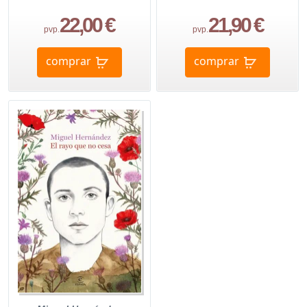
22,00 €
21,90 €
pvp.
pvp.
comprar
comprar