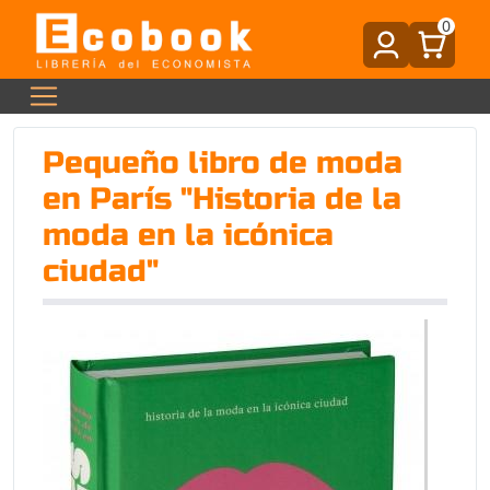
0
Pequeño libro de moda
en París "Historia de la
moda en la icónica
ciudad"