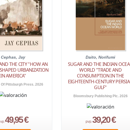
Cephas, Jay
Daito, Norifumi
AND THE CITY "HOW AN
SUGAR AND THE INDIAN OCE
 SHAPED URBANIZATION
WORLD "TRADE AND
IN AMERICA"
CONSUMPTION IN THE
EIGHTEENTH-CENTURY PERSI
 Of Pittsburgh Press. 2026
GULF"
Bloomsbury Publishing Plc. 2026
49,95 €
39,20 €
vp.
pvp.