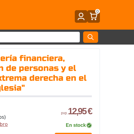
0
ería financiera,
 de personas y el
xtrema derecha en el
lesia"
12,95 €
pvp.
os)
ibro
En stock