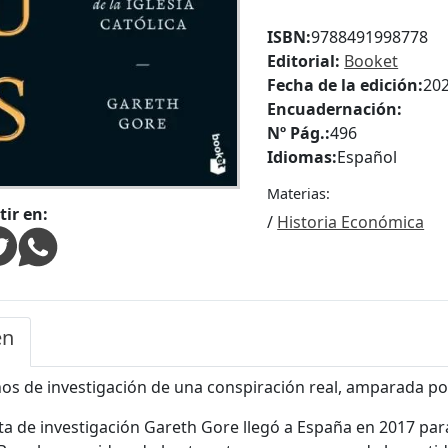
ISBN:
9788491998778
Editorial:
Booket
Fecha de la edición:
20
Encuadernación:
Nº Pág.:
496
Idiomas:
Español
Materias:
ir en:
/
Historia Económica
en
os de investigación de una conspiración real, amparada por e
sta de investigación Gareth Gore llegó a España en 2017 p