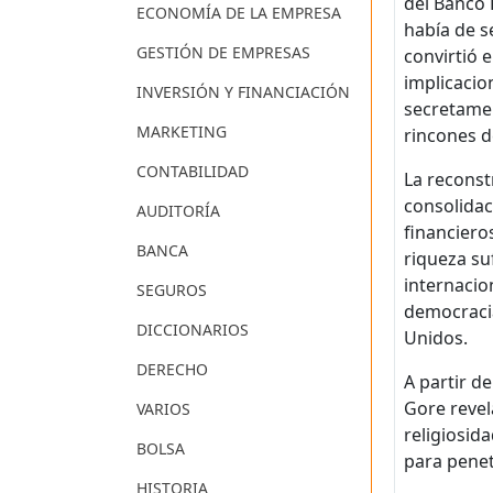
del Banco 
ECONOMÍA DE LA EMPRESA
había de s
GESTIÓN DE EMPRESAS
convirtió
implicacio
INVERSIÓN Y FINANCIACIÓN
secretamen
MARKETING
rincones 
CONTABILIDAD
La reconst
consolidac
AUDITORÍA
financiero
BANCA
riqueza su
internacio
SEGUROS
democracia
DICCIONARIOS
Unidos.
DERECHO
A partir d
Gore reve
VARIOS
religiosid
BOLSA
para penet
HISTORIA