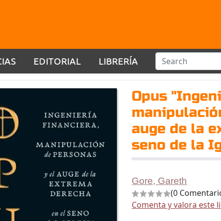
CIAS
EDITORIAL
LIBRERÍA
Opus "Ingeni
manipulación
auge de la e
seno de la Ig
Gore, Gareth
(0 Comentari
Comenta y valora este l