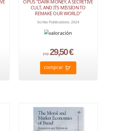
IVE
OPUS "DARK MONEY, A SECRETIVE
CULT, AND ITS MISSION TO
REMAKE OUR WORLD"
Scribe Publications. 2024
29,50 €
pvp.
comprar