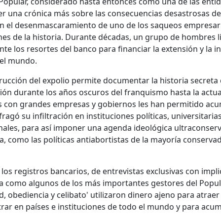
Popular, considerado hasta entonces como una de las enti
er una crónica más sobre las consecuencias desastrosas de
 en el desenmascaramiento de uno de los saqueos empresar
nes de la historia. Durante décadas, un grupo de hombres 
te los resortes del banco para financiar la extensión y la in
del mundo.
rucción del expolio permite documentar la historia secreta
ión durante los años oscuros del franquismo hasta la actua
s con grandes empresas y gobiernos les han permitido acum
fragó su infiltración en instituciones políticas, universitar
nales, para así imponer una agenda ideológica ultraconserv
, como las políticas antiabortistas de la mayoría conserva
e los registros bancarios, de entrevistas exclusivas con impl
la como algunos de los más importantes gestores del Popu
ad, obediencia y celibato' utilizaron dinero ajeno para atra
rar en países e instituciones de todo el mundo y para acu