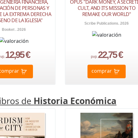
GENIERÍA FINANCIERA,
OPUS "DARK MONEY, A SECRET
ACIÓN DE PERSONAS Y
CULT, AND ITS MISSION TO
E LA EXTREMA DERECHA
REMAKE OUR WORLD"
SENO DE LA IGLESIA"
Scribe Publications. 2026
Booket . 2026
12,95 €
22,75 €
vp.
pvp.
comprar
comprar
libros de
Historia Económica