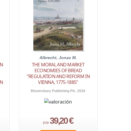
Albrecht, Jonas M.
AN
THE MORAL AND MARKET
ECONOMIES OF BREAD
"REGULATION AND REFORM IN
AN
VIENNA, 1775-1885"
Bloomsbury Publishing Plc. 2026
39,20 €
pvp.