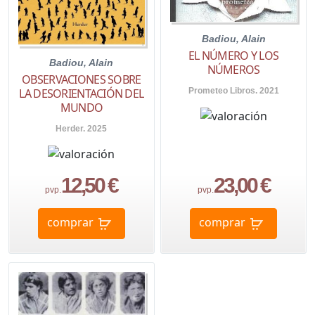
Badiou, Alain
EL NÚMERO Y LOS
Badiou, Alain
NÚMEROS
OBSERVACIONES SOBRE
LA DESORIENTACIÓN DEL
Prometeo Libros. 2021
MUNDO
Herder. 2025
12,50 €
23,00 €
pvp.
pvp.
comprar
comprar