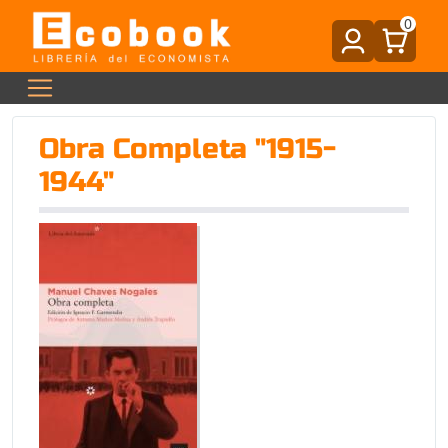
0
Obra Completa "1915-
1944"