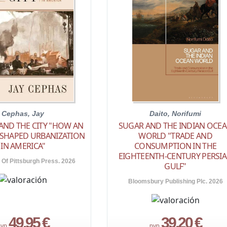
Cephas, Jay
Daito, Norifumi
AND THE CITY "HOW AN
SUGAR AND THE INDIAN OCE
 SHAPED URBANIZATION
WORLD "TRADE AND
IN AMERICA"
CONSUMPTION IN THE
EIGHTEENTH-CENTURY PERSI
 Of Pittsburgh Press. 2026
GULF"
Bloomsbury Publishing Plc. 2026
49,95 €
39,20 €
vp.
pvp.