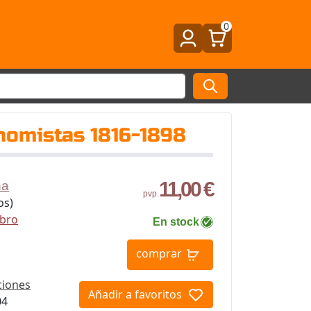
0
nomistas 1816-1898
11,00 €
na
pvp.
os)
ibro
En stock
comprar
ciones
Añadir a favoritos
04