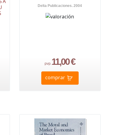
S A
Delta Publicaciones. 2004
U
S
11,00 €
pvp.
comprar