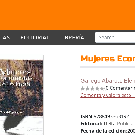
CIAS
EDITORIAL
LIBRERÍA
Mujeres Eco
Gallego Abaroa, Ele
(0 Comentari
Comenta y valora este l
ISBN:
9788493363192
Editorial:
Delta Publica
Fecha de la edición:
20