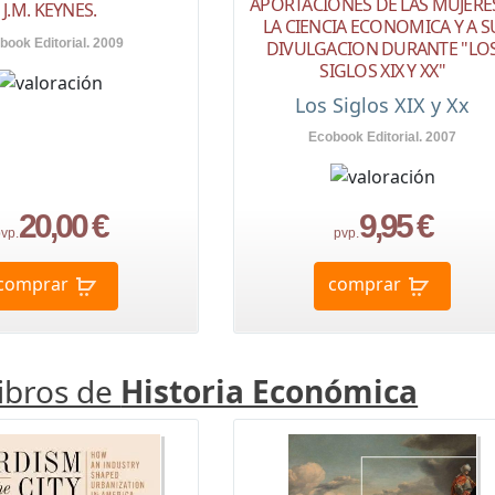
APORTACIONES DE LAS MUJERE
J.M. KEYNES.
LA CIENCIA ECONOMICA Y A S
book Editorial. 2009
DIVULGACION DURANTE "LO
SIGLOS XIX Y XX"
Los Siglos XIX y Xx
Ecobook Editorial. 2007
20,00 €
9,95 €
vp.
pvp.
comprar
comprar
libros de
Historia Económica