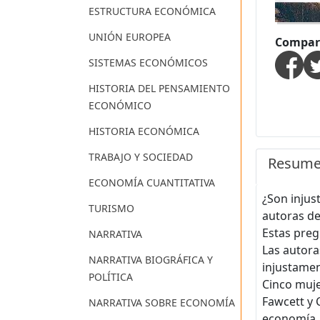
ESTRUCTURA ECONÓMICA
UNIÓN EUROPEA
Compart
SISTEMAS ECONÓMICOS
HISTORIA DEL PENSAMIENTO
ECONÓMICO
HISTORIA ECONÓMICA
TRABAJO Y SOCIEDAD
Resum
ECONOMÍA CUANTITATIVA
¿Son injus
TURISMO
autoras de
Estas preg
NARRATIVA
Las autora
NARRATIVA BIOGRÁFICA Y
injustamen
POLÍTICA
Cinco muje
Fawcett y C
NARRATIVA SOBRE ECONOMÍA
economía, 