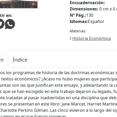
Encuadernación:
Dimensiones:
0 cm x 0
Nº Pág.:
130
ir en:
Idiomas:
Español
Materias:
/
Historia Económica
en
Índice
tos los programas de historia de las doctrinas económicas s
 textos económicos? ¿Acaso no hubo mujeres que participa
untas son las que justifican este ensayo, y adelantando la c
s que se han escogido en este trabajo dejaron su legado, fu
te tratadas al pasar inadvertidas en una disciplina que de
res se presentan en este libro: Jane Marcet, Harriet Martinea
harlotte Perkins Gilman. Las cinco vivieron a lo largo del si
campo en el que fueron pioneras.