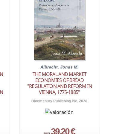
Albrecht, Jonas M.
AN
THE MORAL AND MARKET
ECONOMIES OF BREAD
"REGULATION AND REFORM IN
AN
VIENNA, 1775-1885"
Bloomsbury Publishing Plc. 2026
39,20 €
pvp.