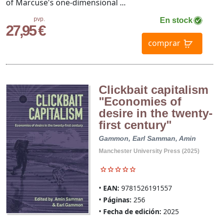
of Marcuse's one-dimensional ...
pvp.
En stock
27,95 €
comprar
Clickbait capitalism
"Economies of
desire in the twenty-
first century"
Gammon, Earl
Samman, Amin
Manchester University Press (2025)
EAN:
9781526191557
Páginas:
256
Fecha de edición:
2025