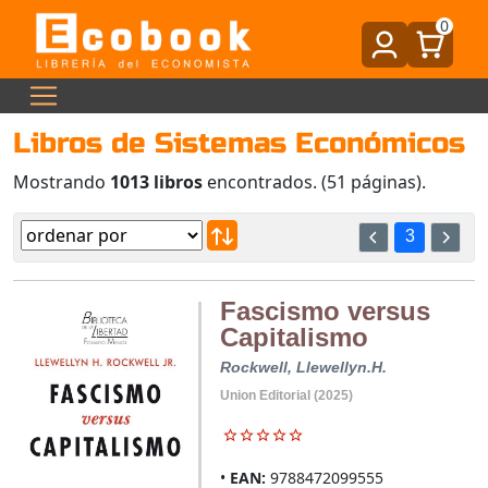
0
Libros de Sistemas Económicos
Mostrando
1013 libros
encontrados. (51 páginas).
3
Fascismo versus
Capitalismo
Rockwell, Llewellyn.H.
Union Editorial (2025)
EAN:
9788472099555