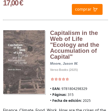
17,00 €
comprar
Capitalism in the
Web of Life
"Ecology and the
Accumulation of
Capital"
Moore, Jason W.
Verso Books (2025)
EAN:
9781804298329
Páginas:
315
Fecha de edición:
2025
Finance. Climate. Food. Work. How are the crises of the