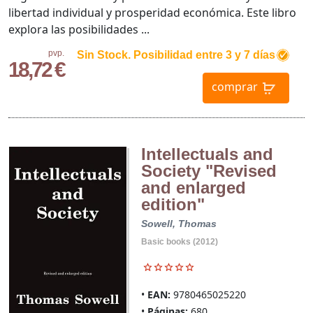
libertad individual y prosperidad económica. Este libro
explora las posibilidades ...
pvp.
Sin Stock. Posibilidad entre 3 y 7 días
18,72 €
comprar
Intellectuals and
Society "Revised
and enlarged
edition"
Sowell, Thomas
Basic books (2012)
EAN:
9780465025220
Páginas:
680