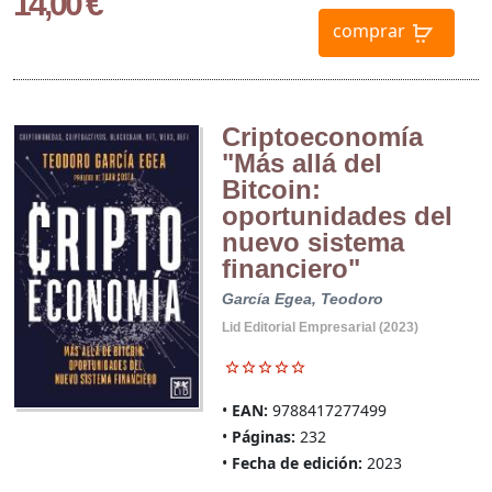
14,00 €
comprar
Criptoeconomía
"Más allá del
Bitcoin:
oportunidades del
nuevo sistema
financiero"
García Egea, Teodoro
Lid Editorial Empresarial (2023)
EAN:
9788417277499
Páginas:
232
Fecha de edición:
2023