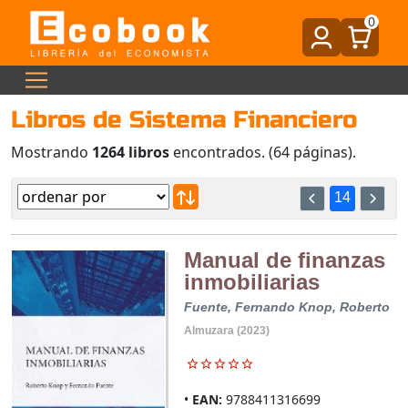
0
Libros de Sistema Financiero
Mostrando
1264 libros
encontrados. (64 páginas).
14
Manual de finanzas
inmobiliarias
Fuente, Fernando
Knop, Roberto
Almuzara (2023)
EAN:
9788411316699