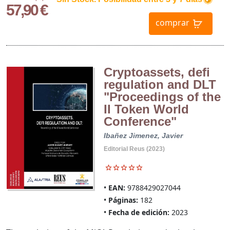
57,90 €
comprar
Cryptoassets, defi
regulation and DLT
"Proceedings of the
II Token World
Conference"
Ibañez Jimenez, Javier
Editorial Reus (2023)
EAN:
9788429027044
Páginas:
182
Fecha de edición:
2023