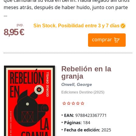
meses atrás, después de haber huido, junto con parte
...
pvp.
Sin Stock. Posibilidad entre 3 y 7 días
8,95 €
comprar
Rebelión en la
granja
Orwell, George
Ediciones Destino (2025)
EAN:
9788423367771
Páginas:
184
Fecha de edición:
2025