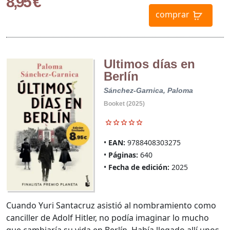
8,95 €
comprar
Ultimos días en
Berlín
Sánchez-Garnica, Paloma
Booket (2025)
EAN:
9788408303275
Páginas:
640
Fecha de edición:
2025
Cuando Yuri Santacruz asistió al nombramiento como
canciller de Adolf Hitler, no podía imaginar lo mucho
que cambiaría su vida en Berlín. Había llegado allí unos