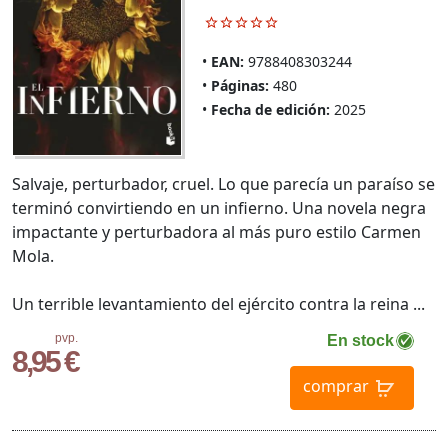
EAN:
9788408303244
Páginas:
480
Fecha de edición:
2025
Salvaje, perturbador, cruel. Lo que parecía un paraíso se
terminó convirtiendo en un infierno. Una novela negra
impactante y perturbadora al más puro estilo Carmen
Mola.
Un terrible levantamiento del ejército contra la reina ...
pvp.
En stock
8,95 €
comprar