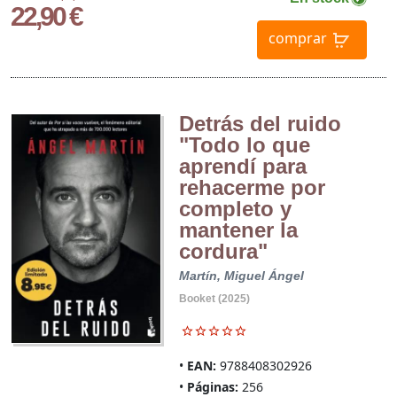
22,90 €
comprar
Detrás del ruido
"Todo lo que
aprendí para
rehacerme por
completo y
mantener la
cordura"
Martín, Miguel Ángel
Booket (2025)
EAN:
9788408302926
Páginas:
256