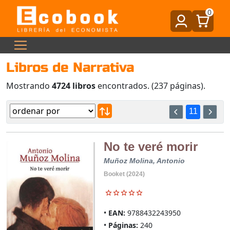
0
Libros de Narrativa
Mostrando
4724 libros
encontrados. (237 páginas).
11
No te veré morir
Muñoz Molina, Antonio
Booket (2024)
EAN:
9788432243950
Páginas:
240