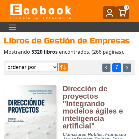
0
Libros de Gestión de Empresas
Mostrando
5320 libros
encontrados. (266 páginas).
7
Dirección de
proyectos
"Integrando
modelos ágiles e
inteligencia
artificial"
Llamazares Robles, Francisco