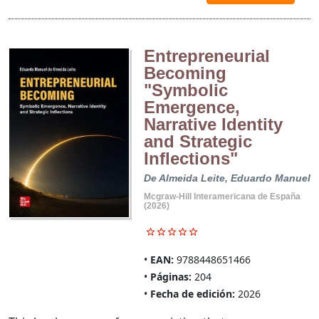
Entrepreneurial
Becoming
"Symbolic
Emergence,
Narrative Identity
and Strategic
Inflections"
De Almeida Leite, Eduardo Manuel
Mcgraw-Hill Interamericana de España
(2026)
EAN:
9788448651466
Páginas:
204
Fecha de edición:
2026