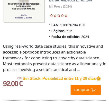
Barter, Rebecca L.
Yu, Bin
Mit Press (2024)
EAN:
9780262049191
Páginas:
526
Fecha de edición:
2024
Using real-world data case studies, this innovative and
accessible textbook introduces an actionable
framework for conducting trustworthy data science.
Most textbooks present data science as a linear analytic
process involving a set of statistical and ...
pvp.
Sin Stock. Posibilidad entre 11 y 20 dias
92,00 €
comprar