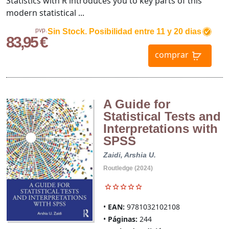
Statistics with R introduces you to key parts of this
modern statistical ...
pvp.
Sin Stock. Posibilidad entre 11 y 20 dias
83,95 €
comprar
A Guide for
Statistical Tests and
Interpretations with
SPSS
Zaidi, Arshia U.
Routledge (2024)
EAN:
9781032102108
Páginas:
244