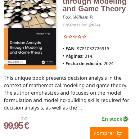
through Modeling
and Game Theory
Fox, William P.
Crc Press Inc. (2024)
EAN:
9781032726915
Páginas:
314
Fecha de edición:
2024
This unique book presents decision analysis in the
context of mathematical modeling and game theory.
The author emphasizes and focuses on the model
formulation and modeling-building skills required for
decision analysis, as well as the ...
pvp.
En stock
99,95 €
comprar