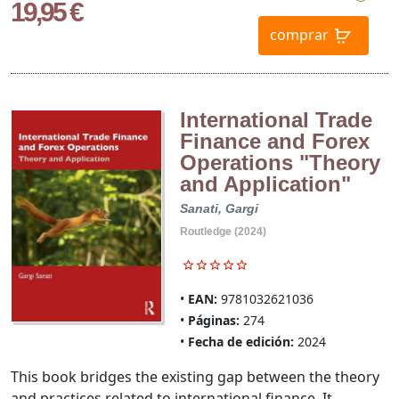
19,95 €
comprar
International Trade
Finance and Forex
Operations "Theory
and Application"
Sanati, Gargi
Routledge (2024)
EAN:
9781032621036
Páginas:
274
Fecha de edición:
2024
This book bridges the existing gap between the theory
and practices related to international finance. It