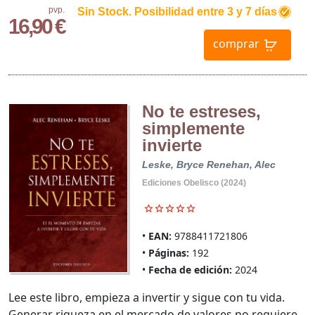
pvp.
Sin Stock. Posibilidad entre 3 y 7 días
16,90 €
comprar
No te estreses,
simplemente
invierte
Leske, Bryce
Renehan, Alec
Ediciones Obelisco (2024)
EAN:
9788411721806
Páginas:
192
Fecha de edición:
2024
Lee este libro, empieza a invertir y sigue con tu vida.
Generar riqueza en el mercado de valores no requiere