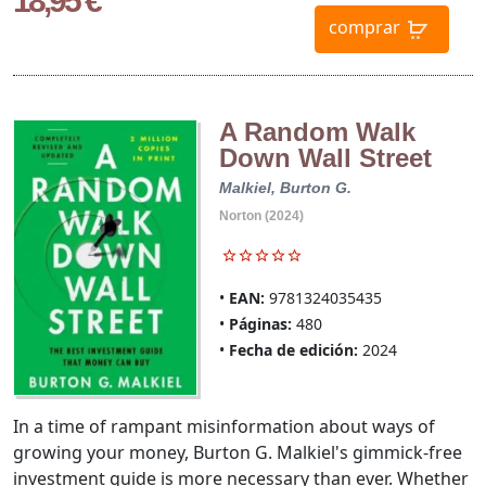
18,95 €
comprar
A Random Walk
Down Wall Street
Malkiel, Burton G.
Norton (2024)
EAN:
9781324035435
Páginas:
480
Fecha de edición:
2024
In a time of rampant misinformation about ways of
growing your money, Burton G. Malkiel's gimmick-free
investment guide is more necessary than ever. Whether