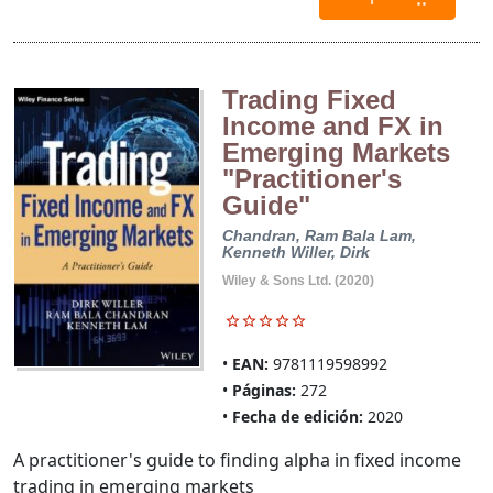
Trading Fixed
Income and FX in
Emerging Markets
"Practitioner's
Guide"
Chandran, Ram Bala
Lam,
Kenneth
Willer, Dirk
Wiley & Sons Ltd. (2020)
EAN:
9781119598992
Páginas:
272
Fecha de edición:
2020
A practitioner's guide to finding alpha in fixed income
trading in emerging markets