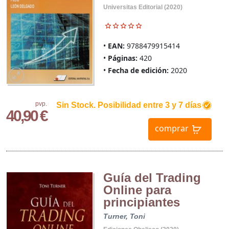
Universitas Editorial (2020)
EAN:
9788479915414
Páginas:
420
Fecha de edición:
2020
pvp.
Sin Stock. Posibilidad entre 3 y 7 días
40,90 €
comprar
Guía del Trading
Online para
principiantes
Turner, Toni