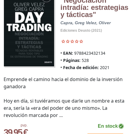
"Negociación
intradía: estrategias
y tácticas"
Capra, Greg
Velez, Oliver
Ediciones Deusto (2021)
EAN:
9788423432134
Páginas:
528
Fecha de edición:
2021
Emprende el camino hacia el dominio de la inversión
ganadora
Hoy en día, si tuviéramos que darle un nombre a esta
era, sería la «era del poder de uno mismo». La
revolución marcada por ...
pvp.
En stock
39,95 €