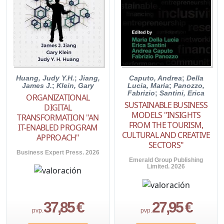
Huang, Judy Y.H.
;
Jiang,
Caputo, Andrea
;
Della
James J.
;
Klein, Gary
Lucia, Maria
;
Panozzo,
Fabrizio
;
Santini, Erica
ORGANIZATIONAL
SUSTAINABLE BUSINESS
DIGITAL
MODELS "INSIGHTS
TRANSFORMATION "AN
FROM THE TOURISM,
IT-ENABLED PROGRAM
CULTURAL AND CREATIVE
APPROACH"
SECTORS"
Business Expert Press. 2026
Emerald Group Publishing
Limited. 2026
37,85 €
27,95 €
pvp.
pvp.