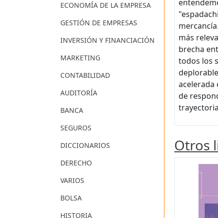
entendemos
ECONOMÍA DE LA EMPRESA
"espadachin
GESTIÓN DE EMPRESAS
mercancía.
más releva
INVERSIÓN Y FINANCIACIÓN
brecha ent
MARKETING
todos los 
deplorable
CONTABILIDAD
acelerada 
AUDITORÍA
de respond
trayectori
BANCA
SEGUROS
Otros 
DICCIONARIOS
DERECHO
VARIOS
BOLSA
HISTORIA