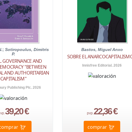
N.
;
Sotiropoulus, Dimitris
Bastos, Miguel Anxo
P.
SOBRE EL ANARCOCAPITALISMO
L GOVERNANCE AND
Innisfree Editorial. 2026
DEMOCRACY "BETWEEN
AL AND AUTHORITARIAN
CAPITALISM"
ury Publishing Plc. 2026
39,20 €
22,36 €
vp.
pvp.
comprar
comprar