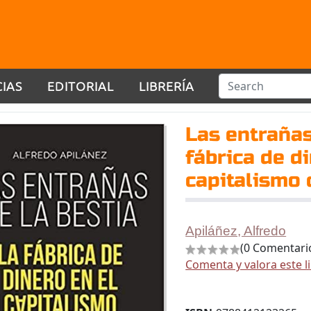
CIAS
EDITORIAL
LIBRERÍA
Las entrañas
fábrica de d
capitalismo 
Apiláñez, Alfredo
(0 Comentari
Comenta y valora este l