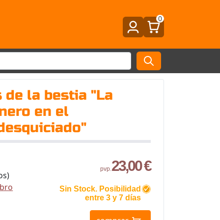
0
 de la bestia "La
inero en el
desquiciado"
23,00 €
pvp.
os)
ibro
Sin Stock. Posibilidad
entre 3 y 7 días