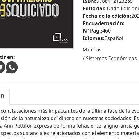
ISBN:
9788412123265
Editorial:
Dado Edicion
Fecha de la edición:
20
Encuadernación:
Nº Pág.:
460
Idiomas:
Español
Materias:
ir en:
/
Sistemas Económicos
en
 constataciones más impactantes de la última fase de la evol
ión de la naturaleza del dinero en nuestras sociedades. E
 Ann Pettifor expresa de forma fehaciente la ignorancia ge
aspectos sustanciales relacionados con el elemento material 