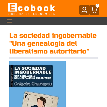
0
La sociedad ingobernable
"Una genealogía del
liberalismo autoritario"