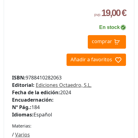
19,00 €
pvp.
En stock
comprar
Añadir a favoritos
ISBN:
9788410282063
Editorial:
Ediciones Octaedro, S.L.
Fecha de la edición:
2024
Encuadernación:
Nº Pág.:
184
Idiomas:
Español
Materias:
/
Varios