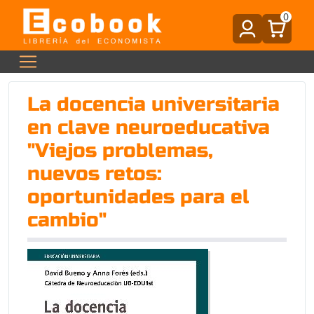
0
La docencia universitaria
en clave neuroeducativa
"Viejos problemas,
nuevos retos:
oportunidades para el
cambio"