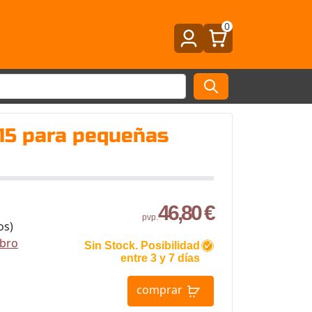
0
015 para pequeñas
46,80 €
pvp.
os)
ibro
Sin Stock. Posibilidad
entre 3 y 7 días
comprar