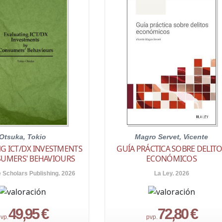
Otsuka, Tokio
Magro Servet, Vicente
G ICT/DX INVESTMENTS
GUÍA PRÁCTICA SOBRE DELIT
SUMERS' BEHAVIOURS
ECONÓMICOS
Scholars Publishing. 2026
La Ley. 2026
49,95 €
72,80 €
vp.
pvp.