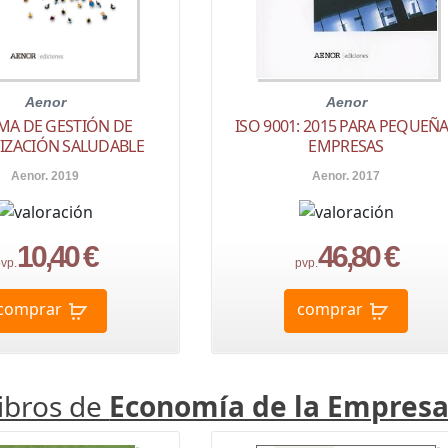
Aenor
Aenor
MA DE GESTIÓN DE
ISO 9001: 2015 PARA PEQUEÑ
IZACIÓN SALUDABLE
EMPRESAS
Aenor. 2019
Aenor. 2017
10,40 €
46,80 €
vp.
pvp.
comprar
comprar
libros de
Economía de la Empres