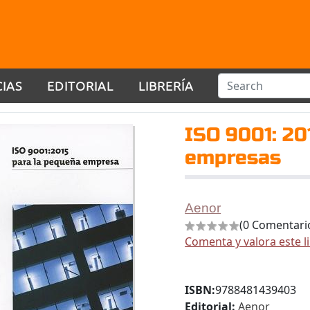
CIAS
EDITORIAL
LIBRERÍA
ISO 9001: 2
empresas
Aenor
(0 Comentari
Comenta y valora este l
ISBN:
9788481439403
Editorial:
Aenor