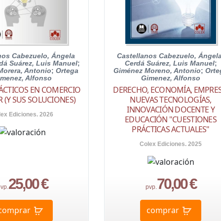
nos Cabezuelo, Ángela
Castellanos Cabezuelo, Ángel
dá Suárez, Luis Manuel
;
Cerdá Suárez, Luis Manuel
;
orera, Antonio
;
Ortega
Giménez Moreno, Antonio
;
Orte
imenez, Alfonso
Gimenez, Alfonso
ÁCTICOS EN COMERCIO
DERECHO, ECONOMÍA, EMPRES
R (Y SUS SOLUCIONES)
NUEVAS TECNOLOGÍAS,
INNOVACIÓN DOCENTE Y
lex Ediciones. 2026
EDUCACIÓN "CUESTIONES
PRÁCTICAS ACTUALES"
Colex Ediciones. 2025
25,00 €
70,00 €
vp.
pvp.
comprar
comprar