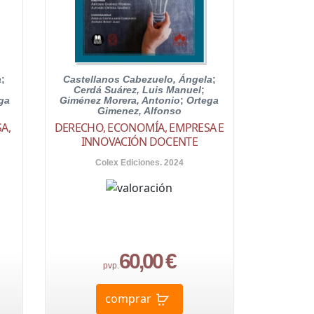
a
;
Castellanos Cabezuelo, Ángela
;
Cerdá Suárez, Luis Manuel
;
ga
Giménez Morera, Antonio
;
Ortega
Gimenez, Alfonso
A,
DERECHO, ECONOMÍA, EMPRESA E
INNOVACIÓN DOCENTE
Colex Ediciones. 2024
60,00 €
pvp.
comprar