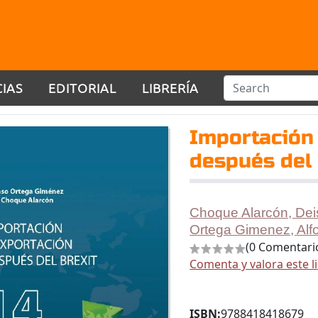
CIAS
EDITORIAL
LIBRERÍA
Importación 
después del 
Choque Alarcón, Dei
Ortega Gimenez, Alf
(0 Comentari
Comenta y valora este l
ISBN:
9788418418679