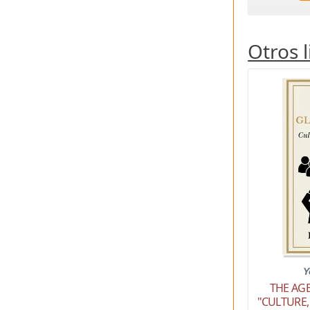
Otros 
Y
THE AG
"CULTURE,