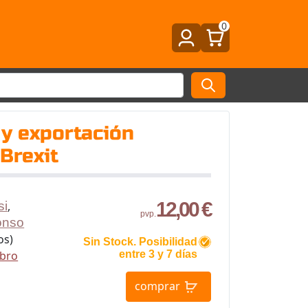
0
y exportación
Brexit
12,00 €
si
,
pvp.
onso
os)
Sin Stock. Posibilidad
ibro
entre 3 y 7 días
comprar