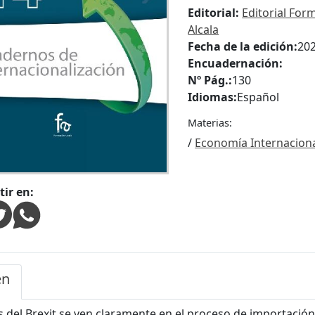
Editorial:
Editorial For
Alcala
Fecha de la edición:
20
Encuadernación:
Nº Pág.:
130
Idiomas:
Español
Materias:
/
Economía Internacion
ir en:
en
s del Brexit se ven claramente en el proceso de importació