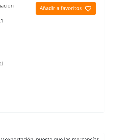
macion
Añadir a favoritos
21
al
n y exportación, puesto que las mercancías