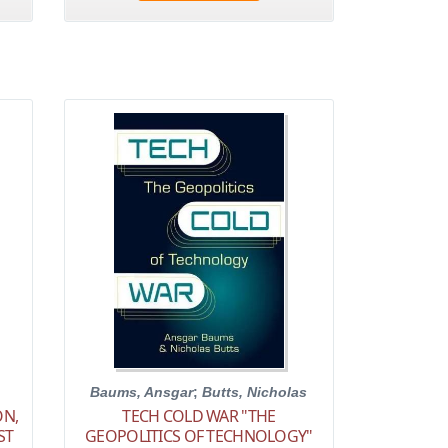
Baums, Ansgar
;
Butts, Nicholas
ON,
TECH COLD WAR "THE
ST
GEOPOLITICS OF TECHNOLOGY"