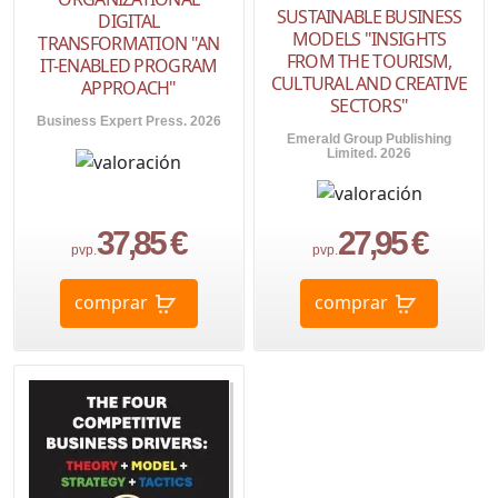
SUSTAINABLE BUSINESS
DIGITAL
MODELS "INSIGHTS
TRANSFORMATION "AN
FROM THE TOURISM,
IT-ENABLED PROGRAM
CULTURAL AND CREATIVE
APPROACH"
SECTORS"
Business Expert Press. 2026
Emerald Group Publishing
Limited. 2026
37,85 €
27,95 €
pvp.
pvp.
comprar
comprar