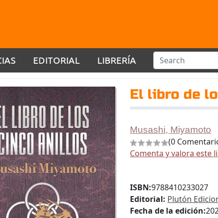
CIAS
EDITORIAL
LIBRERÍA
El libro de l
Musashi, Miyamoto
(0 Comentari
Comenta y valora este l
ISBN:
9788410233027
Editorial:
Plutón Edicio
Fecha de la edición:
20