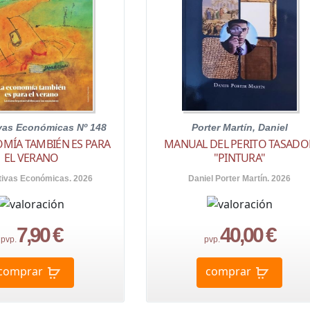
ivas Económicas Nº 148
Porter Martín, Daniel
MÍA TAMBIÉN ES PARA
MANUAL DEL PERITO TASADO
EL VERANO
"PINTURA"
tivas Económicas. 2026
Daniel Porter Martín. 2026
7,90 €
40,00 €
pvp.
pvp.
comprar
comprar