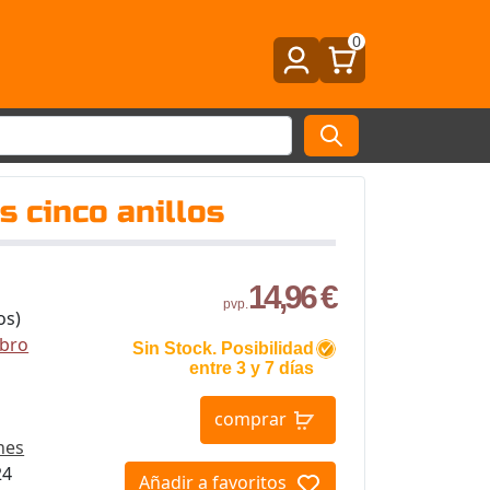
0
os cinco anillos
14,96 €
pvp.
os)
ibro
Sin Stock. Posibilidad
entre 3 y 7 días
comprar
nes
24
Añadir a favoritos