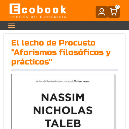
0
El lecho de Procusto
"Aforismos filosóficos y
prácticos"