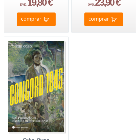
19,80 €
23,90 €
pvp.
pvp.
comprar
comprar
Cobo, Diego