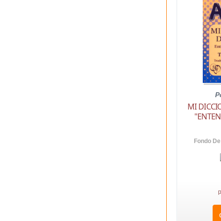
P
MI DICC
"ENTEN
Fondo De
p