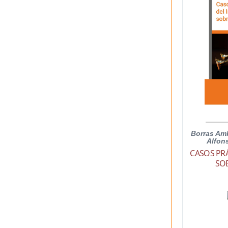
Borras Am
Alfon
CASOS PR
SO