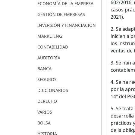
602/2016, 
ECONOMÍA DE LA EMPRESA
casos prác
GESTIÓN DE EMPRESAS
2021).
INVERSIÓN Y FINANCIACIÓN
2. Se adap
inicien a 
MARKETING
los instru
CONTABILIDAD
ventas de 
AUDITORÍA
3. Se han 
BANCA
contableme
SEGUROS
4. Se ha r
por la apr
DICCIONARIOS
14ª del PG
DERECHO
5. Se trat
VARIOS
desarrolla
prácticos 
BOLSA
de la obli
HISTORIA