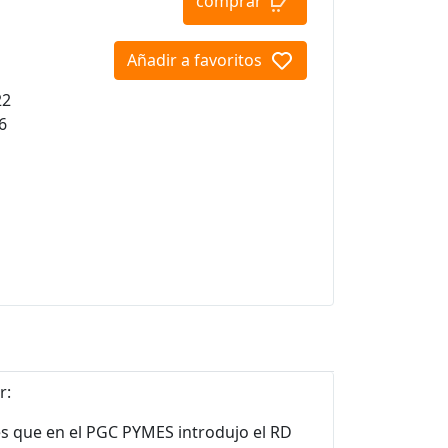
comprar
Añadir a favoritos
22
6
r:
nes que en el PGC PYMES introdujo el RD