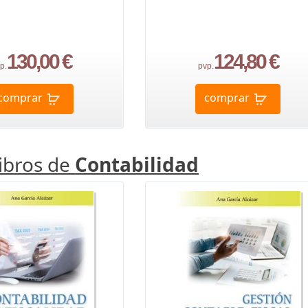
130,00 €
124,80 €
p.
pvp.
comprar
comprar
libros de
Contabilidad