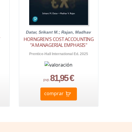
Datar, Srikant M.
;
Rajan, Madhav
Y
HORNGREN'S COST ACCOUNTING
"A MANAGERIAL EMPHASIS"
Prentice-Hall International Ed. 2025
81,95 €
pvp.
comprar