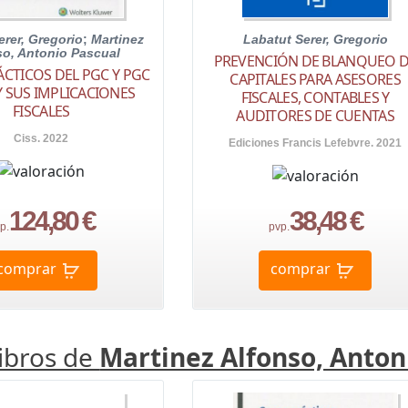
erer, Gregorio
;
Martinez
Labatut Serer, Gregorio
so, Antonio Pascual
PREVENCIÓN DE BLANQUEO 
ÁCTICOS DEL PGC Y PGC
CAPITALES PARA ASESORES
 SUS IMPLICACIONES
FISCALES, CONTABLES Y
FISCALES
AUDITORES DE CUENTAS
Ciss. 2022
Ediciones Francis Lefebvre. 2021
124,80 €
38,48 €
p.
pvp.
comprar
comprar
libros de
Martinez Alfonso, Anton