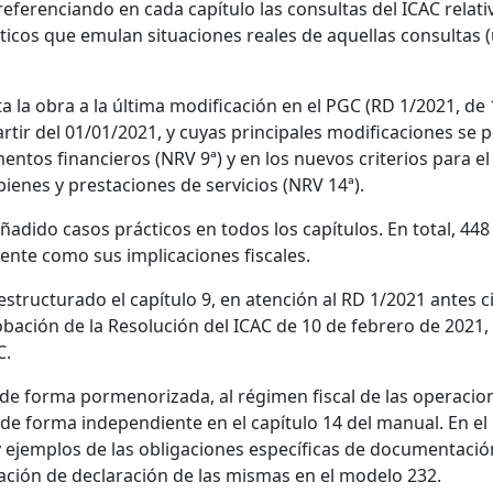
referenciando en cada capítulo las consultas del ICAC relati
ticos que emulan situaciones reales de aquellas consultas 
ta la obra a la última modificación en el PGC (RD 1/2021, de 
partir del 01/01/2021, y cuyas principales modificaciones se 
mentos financieros (NRV 9ª) y en los nuevos criterios para e
bienes y prestaciones de servicios (NRV 14ª).
añadido casos prácticos en todos los capítulos. En total, 
nte como sus implicaciones fiscales.
eestructurado el capítulo 9, en atención al RD 1/2021 antes c
obación de la Resolución del ICAC de 10 de febrero de 2021,
C.
a de forma pormenorizada, al régimen fiscal de las operacion
 de forma independiente en el capítulo 14 del manual. En e
y ejemplos de las obligaciones específicas de documentació
gación de declaración de las mismas en el modelo 232.