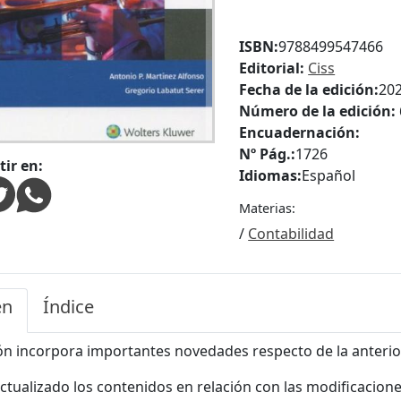
ISBN:
9788499547466
Editorial:
Ciss
Fecha de la edición:
20
Número de la edición:
Encuadernación:
Nº Pág.:
1726
ir en:
Idiomas:
Español
Materias:
/
Contabilidad
en
Índice
ión incorpora importantes novedades respecto de la anterio
actualizado los contenidos en relación con las modificacio