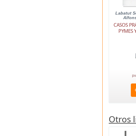
Labatut S
Alfon
CASOS PR
PYMES Y
pv
Otros 