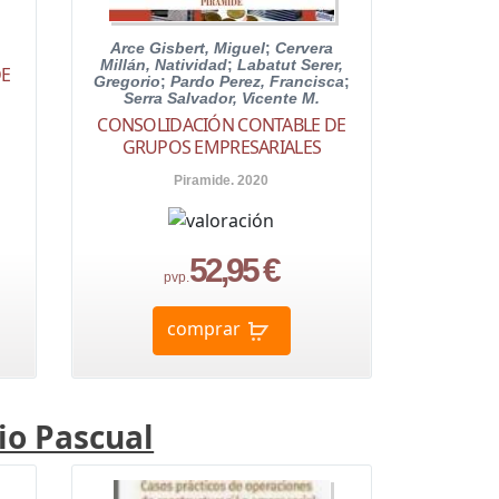
Arce Gisbert, Miguel
;
Cervera
Millán, Natividad
;
Labatut Serer,
DE
Gregorio
;
Pardo Perez, Francisca
;
Serra Salvador, Vicente M.
CONSOLIDACIÓN CONTABLE DE
GRUPOS EMPRESARIALES
Piramide. 2020
52,95 €
pvp.
comprar
io Pascual